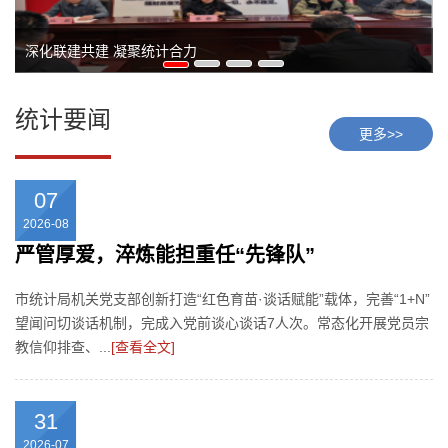
深化联建共建 凝聚统计合力
统计要闻
更多>>
07
2026-08
严管厚爱，淬炼能担重任“先锋队”
市统计局机关党支部创新打造“红色育苗·谈话赋能”载体，完善“1+N”
望闻问切谈话机制，完成入党前谈心谈话7人次。常态化开展党员宗
教信仰排查、...
[查看全文]
31
2026-07