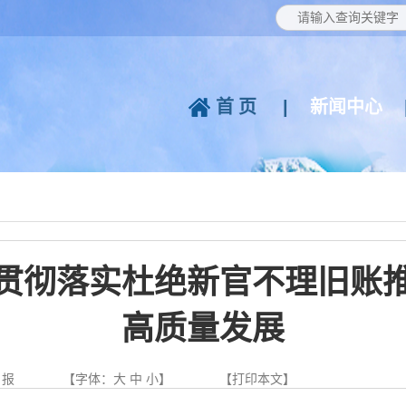
首页
|
新闻中心
贯彻落实杜绝新官不理旧账
高质量发展
日报
【字体：
大
中
小
】
【
打印本文
】