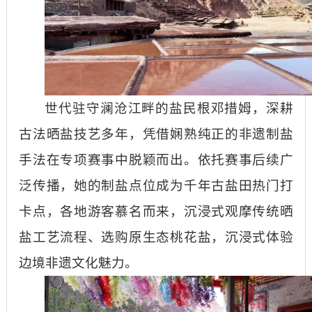
世代驻守澜沧江畔的盐民根邓措姆，深耕
古法晒盐技艺多年，凭借娴熟纯正的非遗制盐
手法在专项赛事中脱颖而出。依托赛事后续广
泛传播，她的制盐点位成为千年古盐田热门打
卡点，各地游客慕名而来，沉浸式观摩传统晒
盐工艺流程、选购原生态桃花盐，沉浸式体验
边境非遗文化魅力。