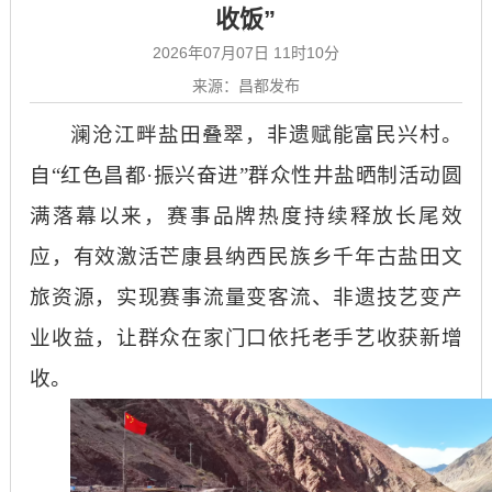
收饭”
2026年07月07日 11时10分
来源：昌都发布
澜沧江畔盐田叠翠，非遗赋能富民兴村。
自
“红色昌都·振兴奋进”群众性井盐晒制活动圆
满落幕以来，赛事品牌热度持续释放长尾效
应，有效激活芒康县纳西民族乡千年古盐田文
旅资源，实现赛事流量变客流、非遗技艺变产
业收益，让群众在家门口依托老手艺收获新增
收。