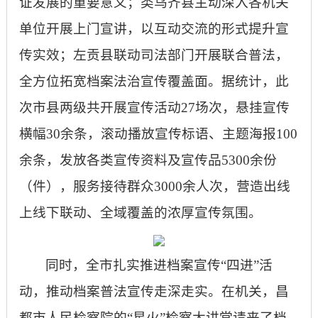
证发展的重要意义；类乌齐县主动深入各机关
单位开展上门宣讲，以互动交流的形式提升宣
传实效；左贡县联动司法部门开展联合普法，
全方位拓宽档案法治宣传覆盖面。据统计，此
次市县两级共开展宣传活动
27场次，悬挂宣传
横幅30余条，滚动播放宣传标语、主题海报100
余条，发放各类宣传资料及宣传品5300余份
（件），服务接待群众3000余人次，营造出线
上线下联动、全域覆盖的浓厚宣传氛围。
同时，全市扎实推进档案宣传
“四进”活
动，推动档案普法宣传走深走实。在机关，昌
都市人民检察院的“星火”检察大讲堂请来了档