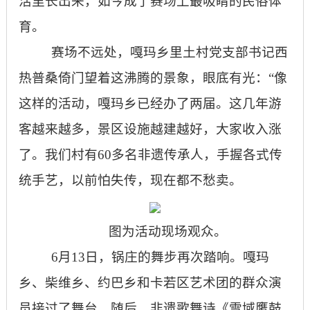
活里长出来，如今成了赛场上最吸睛的民俗体
育。
赛场不远处，嘎玛乡里土村党支部书记西
热普桑倚门望着这沸腾的景象，眼底有光：“像
这样的活动，嘎玛乡已经办了两届。这几年游
客越来越多，景区设施越建越好，大家收入涨
了。我们村有60多名非遗传承人，手握各式传
统手艺，以前怕失传，现在都不愁卖。
图为活动现场观众。
6月13日，锅庄的舞步再次踏响。嘎玛
乡、柴维乡、约巴乡和卡若区艺术团的群众演
员接过了舞台。随后，非遗歌舞诗《雪域鹰鼓