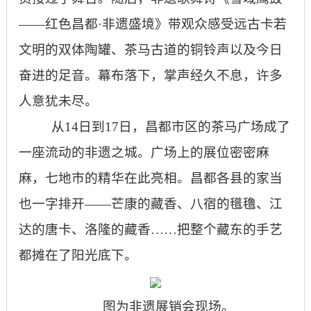
——红色昌都·非遗盛境》带观众感受远古卡若
文明的双体陶罐、茶马古道的铜铃声以及今日
奋进的足音。幕布落下，掌声经久不息，许多
人意犹未尽。
从14日到17日，昌都市区的茶马广场成了
一座流动的非遗之城。广场上的展位密密麻
麻，七地市的精华在此亮相。昌都各县的家当
也一字排开——芒康的藏香、八宿的氆氇、江
达的唐卡、洛隆的藏香……把整个藏东的手艺
都摊在了阳光底下。
图为非遗展销会现场。