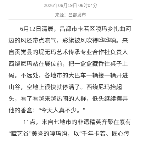
2026年06月19日 06时04分
来源：昌都发布
6月12日清晨，昌都市卡若区嘎玛乡扎曲河
边的风还带点凉气，彩旗被风吹得哗哗响。来
自贡觉县的堤无玛艺术传承专业合作社负责人
西绕尼玛站在展位前，把一盒盒藏香往桌子上
码。不远处，各地市的大巴车一辆接一辆开进
山谷，空地上很快就停满了。西绕尼玛抬起
头，看了看越来越热闹的人群，低头继续摆弄
他的香盒：“今天人真不少。”
11点，来自七地市的非遗精英齐聚在素有
“藏艺谷”美誉的嘎玛沟，以“千年卡若、匠心传