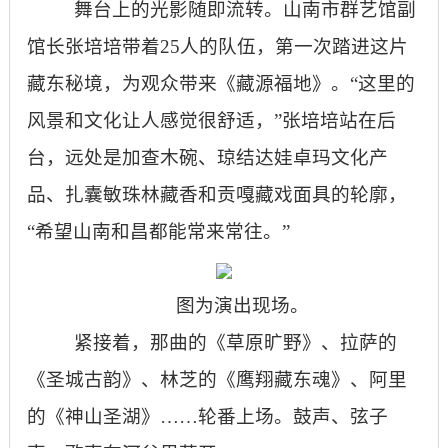
舞台上的光影随即流转。山南市群艺馆副
馆长张培培带着25人的队伍，第一次踏进这片
藏东秘境，为观众带来《藏源福地》。“这里的
风景和文化让人感觉很舒适，”张培培站在后
台，远处是加查木碗、琼结达娃卓玛文化产
品、扎囊敏珠林藏香和贡嘎藏戏面具的轮廓，
“希望山南和昌都能常来常往。”
图为演出现场。
紧接着，那曲的《草原旷野》、拉萨的
《圣城古韵》、林芝的《鹰翔藏东魂》、阿里
的《神山圣湖》……轮番上场。鼓声、弦子