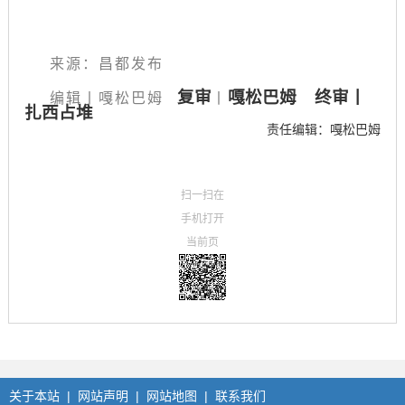
来源：昌都发布
复审
嘎松巴姆 终审丨
编辑丨
嘎松巴姆
丨
扎西占堆
责任编辑：嘎松巴姆
扫一扫在
手机打开
当前页
关于本站
|
网站声明
|
网站地图
|
联系我们