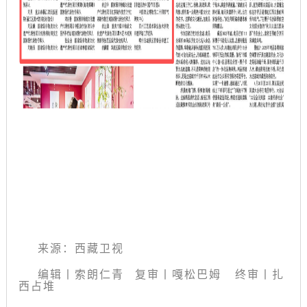
来源：西藏卫视
编辑丨索朗仁青
复审
丨
嘎松巴姆 终审丨扎
西占堆