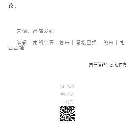
议。
来源：昌都发布
编辑丨索朗仁青
复审
丨
嘎松巴姆 终审丨扎
西占堆
责任编辑：索朗仁青
扫一扫在
手机打开
当前页