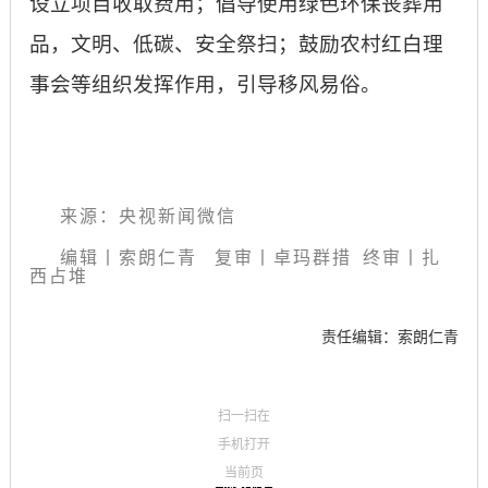
设立项目收取费用；倡导使用绿色环保丧葬用
品，文明、低碳、安全祭扫；鼓励农村红白理
事会等组织发挥作用，引导移风易俗。
来源：央视新闻微信
编辑丨索朗仁青
复审丨卓玛群措 终审丨扎
西占堆
责任编辑：索朗仁青
扫一扫在
手机打开
当前页