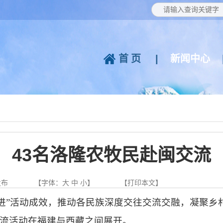
首页
|
新闻中心
43名洛隆农牧民赴闽交流
发布
【字体：
大
中
小
】
【
打印本文
】
奋进”活动成效，推动各民族深度交往交流交融，凝聚
流活动在福建与西藏之间展开。