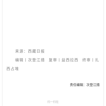
来源：西藏日报
编辑丨次登江措 复审丨益西拉西 终审丨扎
西占堆
责任编辑：次登江措
扫一扫在