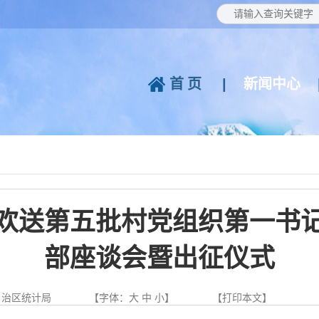
首页
|
新闻中心
欢送第五批村党组织第一书
部座谈会暨出征仪式
自治区统计局
【字体：
大
中
小
】
【
打印本文
】