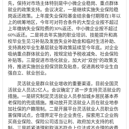
先，保持对市场主体特别是中小微企业稳岗、重点群体
就业的政策支持。会议决定，一是继续实施失业保险稳
岗返还政策。上年度失业保险基金结余备付期限在1年以
上的统筹地区，今年可对符合条件的大型企业按不超过
上年缴纳失业保险费的30%返还、中小微企业按不超过
60%返还。二是将去年实施的职业培训、技能提升和高
校毕业生见习补贴及发放失业补助金和临时生活补助、
支持高校毕业生基层就业等政策延续至今年底。对企业
吸纳重点群体就业的，按规定给予税收减免、社会保险
补贴等。三是促进市场化就业，加大对“双创”的政策支
持，推进实施创业担保贷款及贴息，促进高校毕业生自
强自立、就业创业。
灵活就业是群众就业增收的重要渠道，目前全国灵
活就业人员达2亿人。会议确定了进一步支持灵活就业的
措施。一是研究制定灵活就业人员参加城乡居民基本养
老保险的兜底措施。推动放开灵活就业人员在就业地参
加社保的户籍限制。二是开展平台灵活就业人员职业伤
害保障试点，合理界定平台企业责任，探索用工企业购
买商业保险、保险公司适当让利、政府加大支持的机
制。三是抓紧清理和取消不符合上位法或不合理的收费