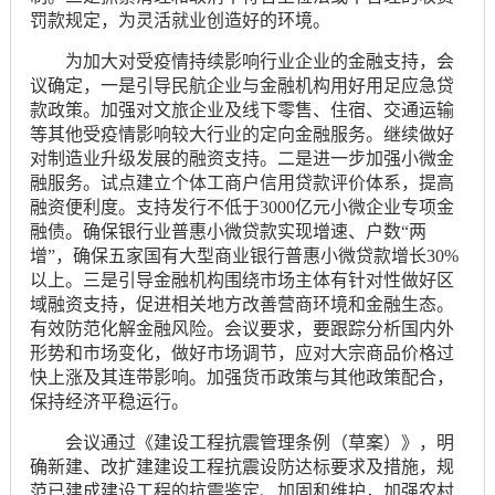
罚款规定，为灵活就业创造好的环境。
为加大对受疫情持续影响行业企业的金融支持，会
议确定，一是引导民航企业与金融机构用好用足应急贷
款政策。加强对文旅企业及线下零售、住宿、交通运输
等其他受疫情影响较大行业的定向金融服务。继续做好
对制造业升级发展的融资支持。二是进一步加强小微金
融服务。试点建立个体工商户信用贷款评价体系，提高
融资便利度。支持发行不低于3000亿元小微企业专项金
融债。确保银行业普惠小微贷款实现增速、户数“两
增”，确保五家国有大型商业银行普惠小微贷款增长30%
以上。三是引导金融机构围绕市场主体有针对性做好区
域融资支持，促进相关地方改善营商环境和金融生态。
有效防范化解金融风险。会议要求，要跟踪分析国内外
形势和市场变化，做好市场调节，应对大宗商品价格过
快上涨及其连带影响。加强货币政策与其他政策配合，
保持经济平稳运行。
会议通过《建设工程抗震管理条例（草案）》，明
确新建、改扩建建设工程抗震设防达标要求及措施，规
范已建成建设工程的抗震鉴定、加固和维护，加强农村