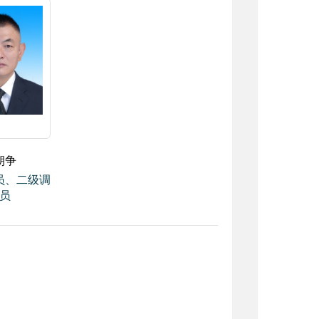
朝争
员、二级调
员